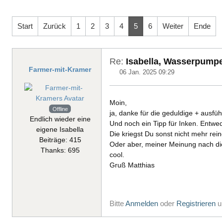
Start
Zurück
1
2
3
4
5
6
Weiter
Ende
Re:
Isabella, Wasserpump
Farmer-mit-Kramer
06 Jan. 2025 09:29
Moin,
Offline
ja, danke für die geduldige + ausfüh
Endlich wieder eine
Und noch ein Tipp für Inken. Entw
eigene Isabella
Die kriegst Du sonst nicht mehr rei
Beiträge: 415
Oder aber, meiner Meinung nach die
Thanks: 695
cool.
Gruß Matthias
Bitte
Anmelden
oder
Registrieren
u