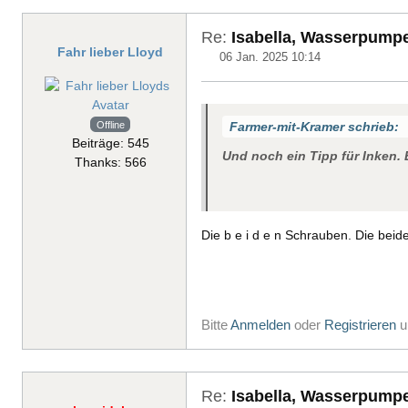
Re:
Isabella, Wasserpump
Fahr lieber Lloyd
06 Jan. 2025 10:14
Offline
Farmer-mit-Kramer schrieb:
Beiträge: 545
Und noch ein Tipp für Inken
Thanks: 566
Die b e i d e n Schrauben. Die beid
Bitte
Anmelden
oder
Registrieren
u
Re:
Isabella, Wasserpump