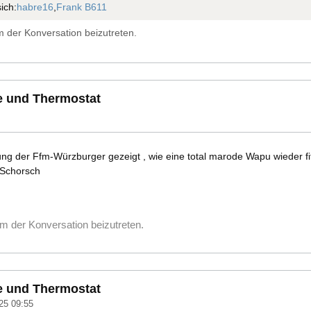
ich:
habre16
,
Frank B611
 der Konversation beizutreten.
e und Thermostat
eitung der Ffm-Würzburger gezeigt , wie eine total marode Wapu wieder
 Schorsch
m der Konversation beizutreten.
e und Thermostat
25 09:55