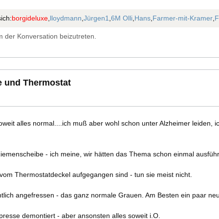
ich:
borgideluxe
,
lloydmann
,
Jürgen1
,
6M Olli
,
Hans
,
Farmer-mit-Kramer
,
F
 der Konversation beizutreten.
e und Thermostat
eit alles normal....ich muß aber wohl schon unter Alzheimer leiden, ic
e Riemenscheibe - ich meine, wir hätten das Thema schon einmal ausführ
om Thermostatdeckel aufgegangen sind - tun sie meist nicht.
dentlich angefressen - das ganz normale Grauen. Am Besten ein paar ne
resse demontiert - aber ansonsten alles soweit i.O.