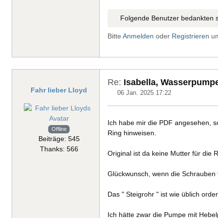
Folgende Benutzer bedankten s
Bitte
Anmelden
oder
Registrieren
um
Re:
Isabella, Wasserpump
Fahr lieber Lloyd
06 Jan. 2025 17:22
Ich habe mir die PDF angesehen, sow
Offline
Ring hinweisen.
Beiträge: 545
Thanks: 566
Original ist da keine Mutter für di
Glückwunsch, wenn die Schrauben v
Das " Steigrohr " ist wie üblich or
Ich hätte zwar die Pumpe mit Hebelp