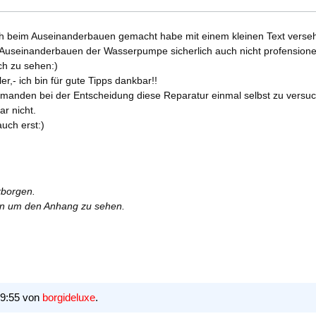
ich beim Auseinanderbauen gemacht habe mit einem kleinen Text versehen
 Auseinanderbauen der Wasserpumpe sicherlich auch nicht profensionel
ach zu sehen:)
ler,- ich bin für gute Tipps dankbar!!
a jemanden bei der Entscheidung diese Reparatur einmal selbst zu versuche
r nicht.
ch erst:)
rborgen.
ren um den Anhang zu sehen.
09:55 von
borgideluxe
.