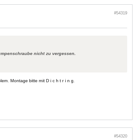
#54319
pumpenschraube nicht zu vergessen.
. Montage bitte mit D i c h t r i n g.
#54320