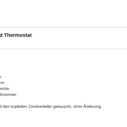
d Thermostat
n
rn.
reiche
ffkrümmer.
d den kopletten Zündverteiler getauscht, ohne Änderung.