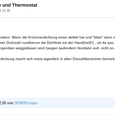
e und Thermostat
4 22:35
 haben. Wenn die Krümmerdichtung einen defekt hat und "bläst" dann 
ener Drehzahl rundherum die Dichtheit mit der Hand(heiß!) , ob da was 
 irgendwo weggeblasen wird (wegen laufendem Ventilator evtl. nicht so
chtung macht sich meist eigentlich in allen Drezahlbereichen bemerk
2:35 von
369600coupe
.