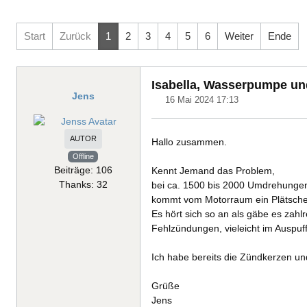
Start
Zurück
1
2
3
4
5
6
Weiter
Ende
Isabella, Wasserpumpe un
Jens
16 Mai 2024 17:13
AUTOR
Hallo zusammen.
Offline
Beiträge: 106
Kennt Jemand das Problem,
Thanks: 32
bei ca. 1500 bis 2000 Umdrehunge
kommt vom Motorraum ein Plätsche
Es hört sich so an als gäbe es zahl
Fehlzündungen, vieleicht im Auspu
Ich habe bereits die Zündkerzen un
Grüße
Jens