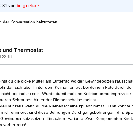
0:31 von
borgideluxe
.
 der Konversation beizutreten.
e und Thermostat
4 22:18
meinst du die dicke Mutter am Lüfterrad wo der Gewindebolzen rausscha
inden sich aber hinter dem Keilriemenrad, bei deinem Foto durch de
icht original zu sein. Wurde damit mal das Keilriemenrad improvisiert f
3 unteren Schrauben hinter der Riemenscheibe meinst:
rell nur raus wenn du die Riemenscheibe kpl.abnimmst. Dann könnt
mich erinnere, sind diese Bohrungen Durchgangsbohrungen, d.h. Späne 
 Gewindeeinsatz setzen. Einfachere Variante: Zwei Komponenten Knet
 vorher raus!