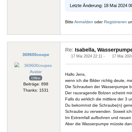
Letzte Änderung: 18 Mai 2024 0
Bitte
Anmelden
oder
Registrieren
um
Re:
Isabella, Wasserpump
369600coupe
17 Mai 2024 22:11
-
17 Mai 202
Hallo Jens,
Offline
wenn ich die Bilder richtig deute, 
Beiträge: 898
Die Schrauben der Wasserpumpe bef
Thanks: 1531
Der rausragende Bolzen scheint mir n
Falls du wirklich die mittlere der 
Du bekommst die Schraube(n) gene
Schraube zu verwenden. Soweit ich 
Im Extremfall aufbohren und neuen
Aber die Wasserpumpe müsste dann