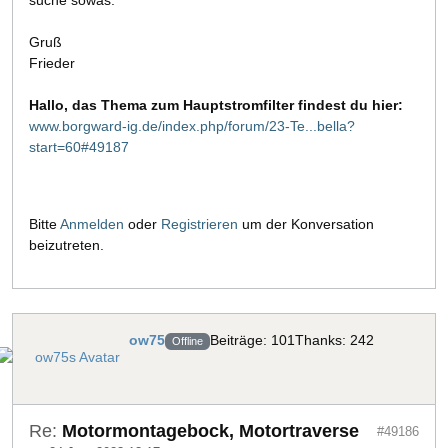
suche sowas.
Gruß
Frieder
Hallo, das Thema zum Hauptstromfilter findest du hier:
www.borgward-ig.de/index.php/forum/23-Te...bella?
start=60#49187
Bitte
Anmelden
oder
Registrieren
um der Konversation
beizutreten.
ow75
Beiträge: 101
Thanks: 242
Offline
Re:
Motormontagebock, Motortraverse
#49186