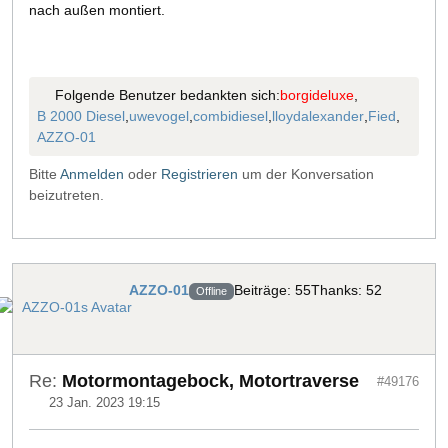
nach außen montiert.
Folgende Benutzer bedankten sich:
borgideluxe
,
B 2000 Diesel
,
uwevogel
,
combidiesel
,
lloydalexander
,
Fied
,
AZZO-01
Bitte
Anmelden
oder
Registrieren
um der Konversation
beizutreten.
AZZO-01
Beiträge: 55
Thanks: 52
Offline
Re:
Motormontagebock, Motortraverse
#49176
23 Jan. 2023 19:15