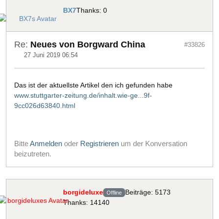
BX7
Thanks: 0
Re:
Neues von Borgward China
#33826
27 Juni 2019 06:54
Das ist der aktuellste Artikel den ich gefunden habe
www.stuttgarter-zeitung.de/inhalt.wie-ge...9f-
9cc026d63840.html
Bitte
Anmelden
oder
Registrieren
um der Konversation
beizutreten.
borgideluxe
Beiträge: 5173
Offline
Thanks: 14140