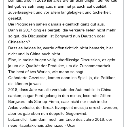
Damals, also in 2016 lief alles wie an Schnursjen, der Verkauf
lief gut, es sah rosig aus, mann hat ja auch auf qualität,
zuverlässigkeit und vor allem langlebigkeit und Sicherheit
gesetzt.
Die Prognosen sahen damals eigentlich ganz gut aus.
Dann in 2017 ging es bergab, die verkäufe liefen nicht mehr
so gut, die Discussion: ist Borgward nun Deutsch oder
Chinesisch?
Dass es beides ist, wurde offensichtlich nicht bemerkt, hier
nicht und in China auch nicht.
Eine, in meine Augen völlig überflüssige Discussion, es geht
ja um die Qualität der Produkte, um die Zusammenarbeit.
The best of two Worlds, wie mann so sagt.
Geänderte Gezetzse, kamen dann ins Spiel, ja, die Politiker,
die können ja was...
2018, dass Jahr wo alle verkäufe der Automobile in China
sanken, sogar Ford gelang in den minus, lese rote Ziffern.
Borgward, als Startup-Firma, sasz nicht nur noch in die
Anlaufverluste, der Break-Evenpoint muss ja erreicht werden,
aber es gab eben nun doppelte Gegenwind.
Letzendlich kam dann noch am Ende des Jahre 2018, der
neue Hauptakionair, Zhengzou - Ucar.