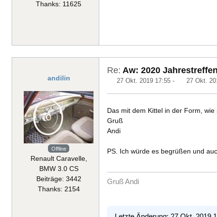
Thanks: 11625
Re:
Aw: 2020 Jahrestreffen
andilin
27 Okt. 2019 17:55
-
27 Okt. 20
Das mit dem Kittel in der Form, wie
Gruß
Andi
Offline
PS. Ich würde es begrüßen und auch
Renault Caravelle,
BMW 3.0 CS
Beiträge: 3442
Gruß Andi
Thanks: 2154
Letzte Änderung: 27 Okt. 2019 