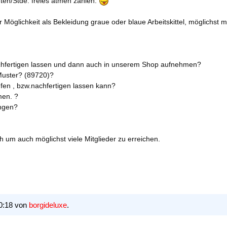
ten/Stde. freies atmen zahlen.
 Möglichkeit als Bekleidung graue oder blaue Arbeitskittel, möglichst
G nachfertigen lassen und dann auch in unserem Shop aufnehmen?
 Muster? (89720)?
fen , bzw.nachfertigen lassen kann?
men. ?
ingen?
ch um auch möglichst viele Mitglieder zu erreichen.
10:18 von
borgideluxe
.