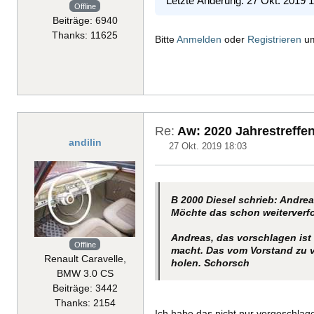
Letzte Änderung: 27 Okt. 2019 
Offline
Beiträge: 6940
Thanks: 11625
Bitte
Anmelden
oder
Registrieren
um
Re:
Aw: 2020 Jahrestreffen
andilin
27 Okt. 2019 18:03
B 2000 Diesel schrieb: Andrea
Möchte das schon weiterverfo
Andreas, das vorschlagen ist
Offline
macht. Das vom Vorstand zu v
Renault Caravelle,
holen. Schorsch
BMW 3.0 CS
Beiträge: 3442
Thanks: 2154
Ich habe das nicht nur vorgeschla