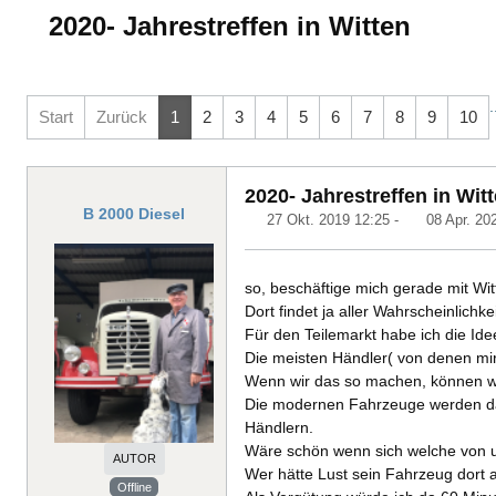
2020- Jahrestreffen in Witten
.
Start
Zurück
1
2
3
4
5
6
7
8
9
10
2020- Jahrestreffen in Wit
B 2000 Diesel
27 Okt. 2019 12:25
-
08 Apr. 20
so, beschäftige mich gerade mit Wi
Dort findet ja aller Wahrscheinlichke
Für den Teilemarkt habe ich die Ide
Die meisten Händler( von denen mi
Wenn wir das so machen, können wir
Die modernen Fahrzeuge werden dann
Händlern.
Wäre schön wenn sich welche von un
AUTOR
Wer hätte Lust sein Fahrzeug dort 
Offline