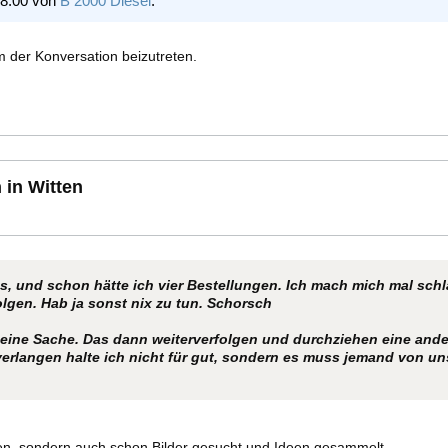
18:00 von
B 2000 Diesel
.
 der Konversation beizutreten.
 in Witten
s, und schon hätte ich vier Bestellungen. Ich mach mich mal schl
lgen. Hab ja sonst nix zu tun. Schorsch
 eine Sache. Das dann weiterverfolgen und durchziehen eine and
erlangen halte ich nicht für gut, sondern es muss jemand von un
gen, sondern auch schon Bilder gesucht und Ideen gesammelt.