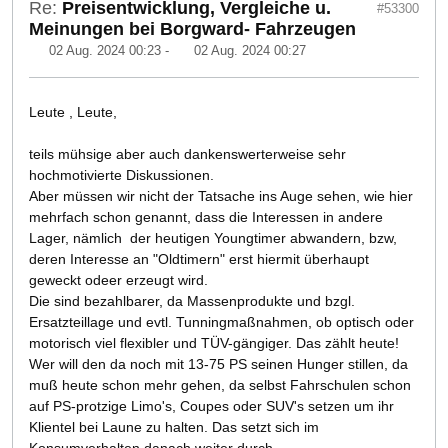
Re:
Preisentwicklung, Vergleiche u.
#53300
Meinungen bei Borgward- Fahrzeugen
02 Aug. 2024 00:23
-
02 Aug. 2024 00:27
Leute , Leute,
teils mühsige aber auch dankenswerterweise sehr
hochmotivierte Diskussionen.
Aber müssen wir nicht der Tatsache ins Auge sehen, wie hier
mehrfach schon genannt, dass die Interessen in andere
Lager, nämlich der heutigen Youngtimer abwandern, bzw,
deren Interesse an "Oldtimern" erst hiermit überhaupt
geweckt odeer erzeugt wird.
Die sind bezahlbarer, da Massenprodukte und bzgl.
Ersatzteillage und evtl. Tunningmaßnahmen, ob optisch oder
motorisch viel flexibler und TÜV-gängiger. Das zählt heute!
Wer will den da noch mit 13-75 PS seinen Hunger stillen, da
muß heute schon mehr gehen, da selbst Fahrschulen schon
auf PS-protzige Limo's, Coupes oder SUV's setzen um ihr
Klientel bei Laune zu halten. Das setzt sich im