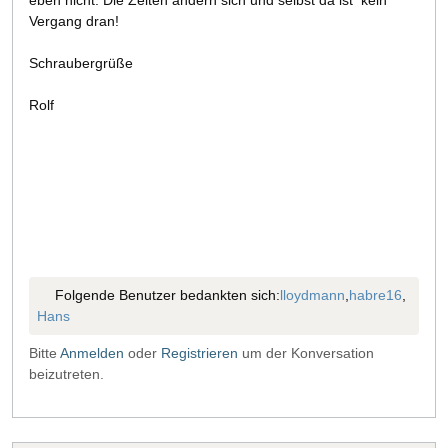
eben nicht. Die Zeiten ändern sich und selbst da ist kein
Vergang dran!
Schraubergrüße
Rolf
Folgende Benutzer bedankten sich:
lloydmann
,
habre16
,
Hans
Bitte
Anmelden
oder
Registrieren
um der Konversation
beizutreten.