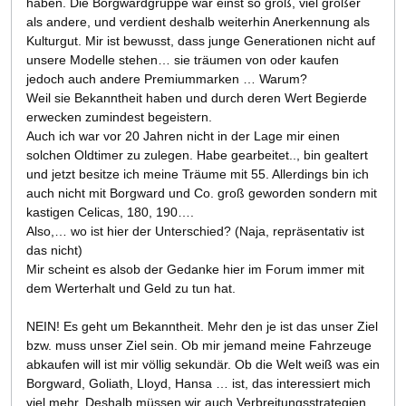
haben. Die Borgwardgruppe war einst so groß, viel größer
als andere, und verdient deshalb weiterhin Anerkennung als
Kulturgut. Mir ist bewusst, dass junge Generationen nicht auf
unsere Modelle stehen… sie träumen von oder kaufen
jedoch auch andere Premiummarken … Warum?
Weil sie Bekanntheit haben und durch deren Wert Begierde
erwecken zumindest begeistern.
Auch ich war vor 20 Jahren nicht in der Lage mir einen
solchen Oldtimer zu zulegen. Habe gearbeitet.., bin gealtert
und jetzt besitze ich meine Träume mit 55. Allerdings bin ich
auch nicht mit Borgward und Co. groß geworden sondern mit
kastigen Celicas, 180, 190….
Also,… wo ist hier der Unterschied? (Naja, repräsentativ ist
das nicht)
Mir scheint es alsob der Gedanke hier im Forum immer mit
dem Werterhalt und Geld zu tun hat.
NEIN! Es geht um Bekanntheit. Mehr den je ist das unser Ziel
bzw. muss unser Ziel sein. Ob mir jemand meine Fahrzeuge
abkaufen will ist mir völlig sekundär. Ob die Welt weiß was ein
Borgward, Goliath, Lloyd, Hansa … ist, das interessiert mich
viel mehr. Deshalb müssen wir auch Verbreitungsstrategien