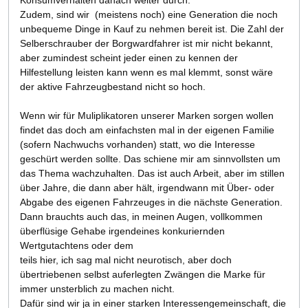
Konsumverhalten danach weiter durch.
Zudem, sind wir (meistens noch) eine Generation die noch
unbequeme Dinge in Kauf zu nehmen bereit ist. Die Zahl der
Selberschrauber der Borgwardfahrer ist mir nicht bekannt,
aber zumindest scheint jeder einen zu kennen der
Hilfestellung leisten kann wenn es mal klemmt, sonst wäre
der aktive Fahrzeugbestand nicht so hoch.
Wenn wir für Muliplikatoren unserer Marken sorgen wollen
findet das doch am einfachsten mal in der eigenen Familie
(sofern Nachwuchs vorhanden) statt, wo die Interesse
geschürt werden sollte. Das schiene mir am sinnvollsten um
das Thema wachzuhalten. Das ist auch Arbeit, aber im stillen
über Jahre, die dann aber hält, irgendwann mit Über- oder
Abgabe des eigenen Fahrzeuges in die nächste Generation.
Dann brauchts auch das, in meinen Augen, vollkommen
überflüsige Gehabe irgendeines konkuriernden
Wertgutachtens oder dem
teils hier, ich sag mal nicht neurotisch, aber doch
übertriebenen selbst auferlegten Zwängen die Marke für
immer unsterblich zu machen nicht.
Dafür sind wir ja in einer starken Interessengemeinschaft, die