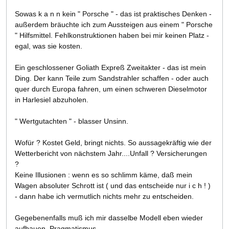
Sowas k a n n kein " Porsche " - das ist praktisches Denken -
außerdem bräuchte ich zum Aussteigen aus einem " Porsche
" Hilfsmittel. Fehlkonstruktionen haben bei mir keinen Platz -
egal, was sie kosten.
Ein geschlossener Goliath Expreß Zweitakter - das ist mein
Ding. Der kann Teile zum Sandstrahler schaffen - oder auch
quer durch Europa fahren, um einen schweren Dieselmotor
in Harlesiel abzuholen.
" Wertgutachten " - blasser Unsinn.
Wofür ? Kostet Geld, bringt nichts. So aussagekräftig wie der
Wetterbericht von nächstem Jahr....Unfall ? Versicherungen
?
Keine Illusionen : wenn es so schlimm käme, daß mein
Wagen absoluter Schrott ist ( und das entscheide nur i c h ! )
- dann habe ich vermutlich nichts mehr zu entscheiden.
Gegebenenfalls muß ich mir dasselbe Modell eben wieder
aufbauen. Pragmatismus.