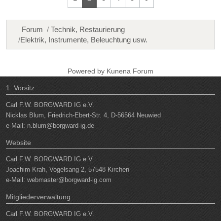
Forum
Technik, Restaurierung
Elektrik, Instrumente, Beleuchtung usw.
Powered by
Kunena Forum
1. Vorsitz
Carl F.W. BORGWARD IG e.V.
Nicklas Blum, Friedrich-Ebert-Str. 4, D-56564 Neuwied
e-Mail:
n.blum@borgward-ig.de
Website
Carl F.W. BORGWARD IG e.V.
Joachim Krah, Vogelsang 2, 57548 Kirchen
e-Mail:
webmaster@borgward-ig.com
Mitgliederverwaltung
Carl F.W. BORGWARD IG e.V.